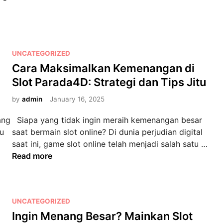
l
o
t
G
P
a
UNCATEGORIZED
o
c
Cara Maksimalkan Kemenangan di
s
o
Slot Parada4D: Strategi dan Tips Jitu
t
r
e
by
admin
January 16, 2025
:
d
M
ang
Siapa yang tidak ingin meraih kemenangan besar
i
e
u
saat bermain slot online? Di dunia perjudian digital
n
n
C
saat ini, game slot online telah menjadi salah satu …
a
a
Read more
w
r
a
a
r
M
k
P
UNCATEGORIZED
a
a
o
Ingin Menang Besar? Mainkan Slot
k
n