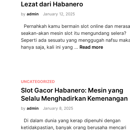
s
o
Lezat dari Habanero
a
t
l
c
e
by
admin
January 12, 2025
a
o
d
B
Pernahkah kamu bermain slot online dan meras
r
i
a
seakan-akan mesin slot itu mengundang selera?
H
n
n
Seperti ada sesuatu yang menggugah nafsu maka
a
k
S
hanya saja, kali ini yang …
Read more
b
r
l
a
o
o
n
l
t
e
l
O
r
u
P
n
UNCATEGORIZED
o
n
o
l
Slot Gacor Habanero: Mesin yang
:
t
s
i
P
Selalu Menghadirkan Kemenangan
u
t
n
i
k
e
by
admin
January 8, 2025
e
l
B
d
d
i
Di dalam dunia yang kerap dipenuhi dengan
e
i
e
h
ketidakpastian, banyak orang berusaha mencari
r
n