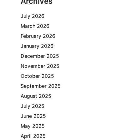
Archives
July 2026
March 2026
February 2026
January 2026
December 2025
November 2025
October 2025
September 2025
August 2025
July 2025
June 2025
May 2025
April 2025