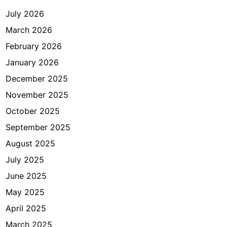
July 2026
March 2026
February 2026
January 2026
December 2025
November 2025
October 2025
September 2025
August 2025
July 2025
June 2025
May 2025
April 2025
March 2025