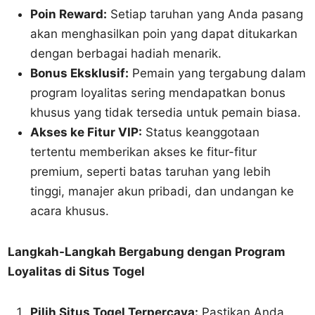
Poin Reward:
Setiap taruhan yang Anda pasang
akan menghasilkan poin yang dapat ditukarkan
dengan berbagai hadiah menarik.
Bonus Eksklusif:
Pemain yang tergabung dalam
program loyalitas sering mendapatkan bonus
khusus yang tidak tersedia untuk pemain biasa.
Akses ke Fitur VIP:
Status keanggotaan
tertentu memberikan akses ke fitur-fitur
premium, seperti batas taruhan yang lebih
tinggi, manajer akun pribadi, dan undangan ke
acara khusus.
Langkah-Langkah Bergabung dengan Program
Loyalitas di Situs Togel
Pilih Situs Togel Terpercaya:
Pastikan Anda