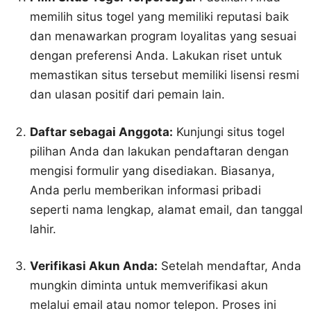
memilih situs togel yang memiliki reputasi baik
dan menawarkan program loyalitas yang sesuai
dengan preferensi Anda. Lakukan riset untuk
memastikan situs tersebut memiliki lisensi resmi
dan ulasan positif dari pemain lain.
Daftar sebagai Anggota:
Kunjungi situs togel
pilihan Anda dan lakukan pendaftaran dengan
mengisi formulir yang disediakan. Biasanya,
Anda perlu memberikan informasi pribadi
seperti nama lengkap, alamat email, dan tanggal
lahir.
Verifikasi Akun Anda:
Setelah mendaftar, Anda
mungkin diminta untuk memverifikasi akun
melalui email atau nomor telepon. Proses ini