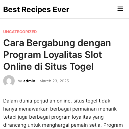
Skip
Best Recipes Ever
Mai
to
Me
content
P
UNCATEGORIZED
o
Cara Bergabung dengan
s
Program Loyalitas Slot
t
e
Online di Situs Togel
d
i
by
admin
March 23, 2025
n
Dalam dunia perjudian online, situs togel tidak
hanya menawarkan berbagai permainan menarik
tetapi juga berbagai program loyalitas yang
dirancang untuk menghargai pemain setia.
Program