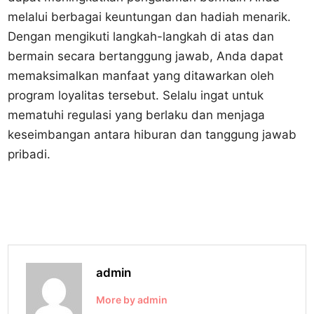
melalui berbagai keuntungan dan hadiah menarik.
Dengan mengikuti langkah-langkah di atas dan
bermain secara bertanggung jawab, Anda dapat
memaksimalkan manfaat yang ditawarkan oleh
program loyalitas tersebut.
Selalu ingat untuk
mematuhi regulasi yang berlaku dan menjaga
keseimbangan antara hiburan dan tanggung jawab
pribadi.
admin
More by admin