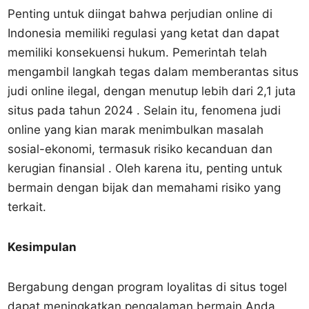
Penting untuk diingat bahwa perjudian online di
Indonesia memiliki regulasi yang ketat dan dapat
memiliki konsekuensi hukum.
Pemerintah telah
mengambil langkah tegas dalam memberantas situs
judi online ilegal, dengan menutup lebih dari 2,1 juta
situs pada tahun 2024
.
Selain itu, fenomena judi
online yang kian marak menimbulkan masalah
sosial-ekonomi, termasuk risiko kecanduan dan
kerugian finansial
.
Oleh karena itu, penting untuk
bermain dengan bijak dan memahami risiko yang
terkait.
Kesimpulan
Bergabung dengan program loyalitas di situs togel
dapat meningkatkan pengalaman bermain Anda