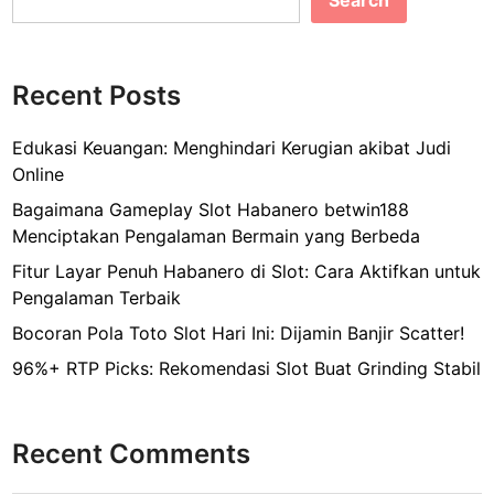
Search
Recent Posts
Edukasi Keuangan: Menghindari Kerugian akibat Judi
Online
Bagaimana Gameplay Slot Habanero betwin188
Menciptakan Pengalaman Bermain yang Berbeda
Fitur Layar Penuh Habanero di Slot: Cara Aktifkan untuk
Pengalaman Terbaik
Bocoran Pola Toto Slot Hari Ini: Dijamin Banjir Scatter!
96%+ RTP Picks: Rekomendasi Slot Buat Grinding Stabil
Recent Comments