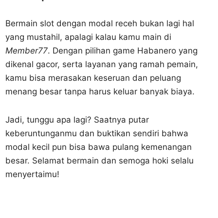
Bermain slot dengan modal receh bukan lagi hal
yang mustahil, apalagi kalau kamu main di
Member77
. Dengan pilihan game Habanero yang
dikenal gacor, serta layanan yang ramah pemain,
kamu bisa merasakan keseruan dan peluang
menang besar tanpa harus keluar banyak biaya.
Jadi, tunggu apa lagi? Saatnya putar
keberuntunganmu dan buktikan sendiri bahwa
modal kecil pun bisa bawa pulang kemenangan
besar. Selamat bermain dan semoga hoki selalu
menyertaimu!