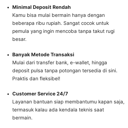
Minimal Deposit Rendah
Kamu bisa mulai bermain hanya dengan
beberapa ribu rupiah. Sangat cocok untuk
pemula yang ingin mencoba tanpa takut rugi
besar.
Banyak Metode Transaksi
Mulai dari transfer bank, e-wallet, hingga
deposit pulsa tanpa potongan tersedia di sini.
Praktis dan fleksibel!
Customer Service 24/7
Layanan bantuan siap membantumu kapan saja,
termasuk kalau ada kendala teknis saat
bermain.