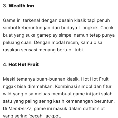
3.
Wealth Inn
Game ini terkenal dengan desain klasik tapi penuh
simbol keberuntungan dari budaya Tiongkok. Cocok
buat yang suka gameplay simpel namun tetap punya
peluang cuan. Dengan modal receh, kamu bisa
rasakan sensasi menang bertubi-tubi.
4.
Hot Hot Fruit
Meski temanya buah-buahan klasik, Hot Hot Fruit
nggak bisa diremehkan. Kombinasi simbol dan fitur
wild yang bisa meluas membuat game ini jadi salah
satu yang paling sering kasih kemenangan beruntun.
Di
Member77
, game ini masuk dalam daftar slot
yang sering ‘pecah’ jackpot.