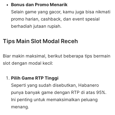
Bonus dan Promo Menarik
Selain game yang gacor, kamu juga bisa nikmati
promo harian, cashback, dan event spesial
berhadiah jutaan rupiah.
Tips Main Slot Modal Receh
Biar makin maksimal, berikut beberapa tips bermain
slot dengan modal kecil:
Pilih Game RTP Tinggi
Seperti yang sudah disebutkan, Habanero
punya banyak game dengan RTP di atas 95%.
Ini penting untuk memaksimalkan peluang
menang.