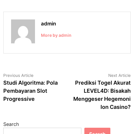
admin
More by admin
Post
Previous
N
Previous Article
Next Article
article:
a
Studi Algoritma: Pola
Prediksi Togel Akurat
navigation
Pembayaran Slot
LEVEL4D: Bisakah
Progressive
Menggeser Hegemoni
Ion Casino?
Search