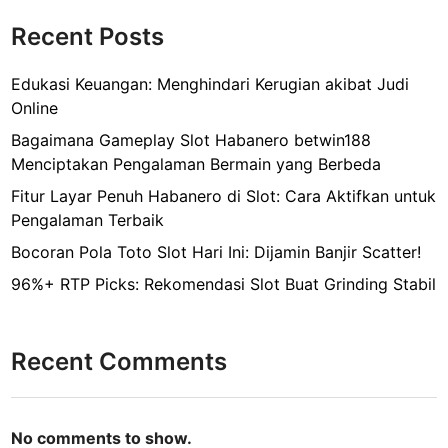
Recent Posts
Edukasi Keuangan: Menghindari Kerugian akibat Judi
Online
Bagaimana Gameplay Slot Habanero betwin188
Menciptakan Pengalaman Bermain yang Berbeda
Fitur Layar Penuh Habanero di Slot: Cara Aktifkan untuk
Pengalaman Terbaik
Bocoran Pola Toto Slot Hari Ini: Dijamin Banjir Scatter!
96%+ RTP Picks: Rekomendasi Slot Buat Grinding Stabil
Recent Comments
No comments to show.