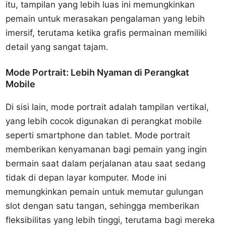
itu, tampilan yang lebih luas ini memungkinkan
pemain untuk merasakan pengalaman yang lebih
imersif, terutama ketika grafis permainan memiliki
detail yang sangat tajam.
Mode Portrait: Lebih Nyaman di Perangkat
Mobile
Di sisi lain, mode portrait adalah tampilan vertikal,
yang lebih cocok digunakan di perangkat mobile
seperti smartphone dan tablet. Mode portrait
memberikan kenyamanan bagi pemain yang ingin
bermain saat dalam perjalanan atau saat sedang
tidak di depan layar komputer. Mode ini
memungkinkan pemain untuk memutar gulungan
slot dengan satu tangan, sehingga memberikan
fleksibilitas yang lebih tinggi, terutama bagi mereka