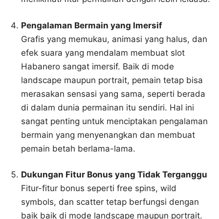
Pengalaman Bermain yang Imersif
Grafis yang memukau, animasi yang halus, dan
efek suara yang mendalam membuat slot
Habanero sangat imersif. Baik di mode
landscape maupun portrait, pemain tetap bisa
merasakan sensasi yang sama, seperti berada
di dalam dunia permainan itu sendiri. Hal ini
sangat penting untuk menciptakan pengalaman
bermain yang menyenangkan dan membuat
pemain betah berlama-lama.
Dukungan Fitur Bonus yang Tidak Terganggu
Fitur-fitur bonus seperti free spins, wild
symbols, dan scatter tetap berfungsi dengan
baik baik di mode landscape maupun portrait.