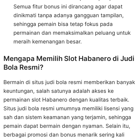
Semua fitur bonus ini dirancang agar dapat
dinikmati tanpa adanya gangguan tampilan,
sehingga pemain bisa tetap fokus pada
permainan dan memaksimalkan peluang untuk
meraih kemenangan besar.
Mengapa Memilih Slot Habanero di Judi
Bola Resmi?
Bermain di situs judi bola resmi memberikan banyak
keuntungan, salah satunya adalah akses ke
permainan slot Habanero dengan kualitas terbaik.
Situs judi bola resmi umumnya memiliki lisensi yang
sah dan sistem keamanan yang terjamin, sehingga
pemain dapat bermain dengan nyaman. Selain itu,
berbagai promosi dan bonus menarik sering kali