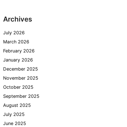
Archives
July 2026
March 2026
February 2026
January 2026
December 2025
November 2025
October 2025
September 2025
August 2025
July 2025
June 2025