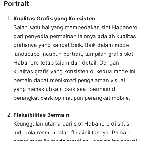
Portrait
Kualitas Grafis yang Konsisten
Salah satu hal yang membedakan slot Habanero
dari penyedia permainan lainnya adalah kualitas
grafisnya yang sangat baik. Baik dalam mode
landscape maupun portrait, tampilan grafis slot
Habanero tetap tajam dan detail. Dengan
kualitas grafis yang konsisten di kedua mode ini,
pemain dapat menikmati pengalaman visual
yang menakjubkan, baik saat bermain di
perangkat desktop maupun perangkat mobile.
Fleksibilitas Bermain
Keunggulan utama dari slot Habanero di situs
judi bola resmi adalah fleksibilitasnya. Pemain