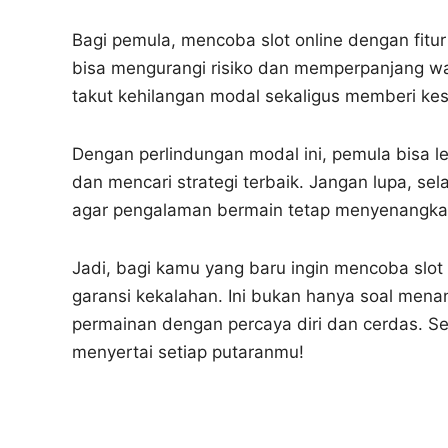
Bagi pemula, mencoba slot online dengan fitu
bisa mengurangi risiko dan memperpanjang wa
takut kehilangan modal sekaligus memberi ke
Dengan perlindungan modal ini, pemula bisa le
dan mencari strategi terbaik. Jangan lupa, sela
agar pengalaman bermain tetap menyenangk
Jadi, bagi kamu yang baru ingin mencoba slot
garansi kekalahan. Ini bukan hanya soal mena
permainan dengan percaya diri dan cerdas. 
menyertai setiap putaranmu!