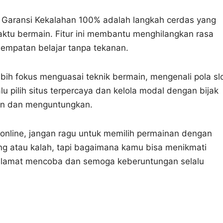
r Garansi Kekalahan 100% adalah langkah cerdas yang
ktu bermain. Fitur ini membantu menghilangkan rasa
sempatan belajar tanpa tekanan.
bih fokus menguasai teknik bermain, mengenali pola slo
lu pilih situs terpercaya dan kelola modal dengan bijak
an dan menguntungkan.
 online, jangan ragu untuk memilih permainan dengan
ng atau kalah, tapi bagaimana kamu bisa menikmati
Selamat mencoba dan semoga keberuntungan selalu