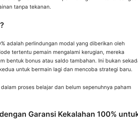
inan tanpa tekanan.
%?
0% adalah perlindungan modal yang diberikan oleh
eriode tertentu pemain mengalami kerugian, mereka
 bentuk bonus atau saldo tambahan. Ini bukan sekad
kedua untuk bermain lagi dan mencoba strategi baru.
ih dalam proses belajar dan belum sepenuhnya paham
dengan Garansi Kekalahan 100% untu