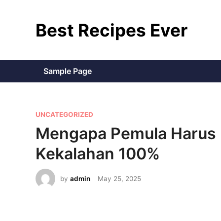
Skip
to
Best Recipes Ever
content
Sample Page
P
UNCATEGORIZED
o
Mengapa Pemula Harus 
s
Kekalahan 100%
t
e
by
admin
May 25, 2025
d
i
n