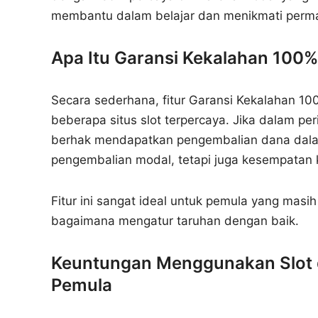
membantu dalam belajar dan menikmati perma
Apa Itu Garansi Kekalahan 100
Secara sederhana, fitur Garansi Kekalahan 10
beberapa situs slot terpercaya. Jika dalam p
berhak mendapatkan pengembalian dana dalam
pengembalian modal, tetapi juga kesempatan 
Fitur ini sangat ideal untuk pemula yang mas
bagaimana mengatur taruhan dengan baik.
Keuntungan Menggunakan Slot 
Pemula