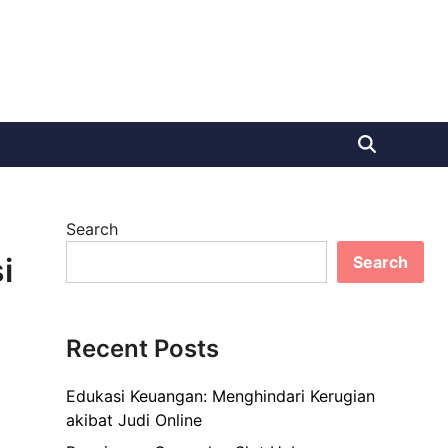
Search
i
Search
Recent Posts
Edukasi Keuangan: Menghindari Kerugian
akibat Judi Online