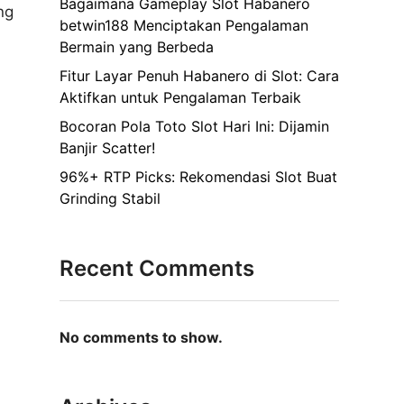
Bagaimana Gameplay Slot Habanero
ng
betwin188 Menciptakan Pengalaman
Bermain yang Berbeda
Fitur Layar Penuh Habanero di Slot: Cara
Aktifkan untuk Pengalaman Terbaik
Bocoran Pola Toto Slot Hari Ini: Dijamin
Banjir Scatter!
96%+ RTP Picks: Rekomendasi Slot Buat
Grinding Stabil
Recent Comments
No comments to show.