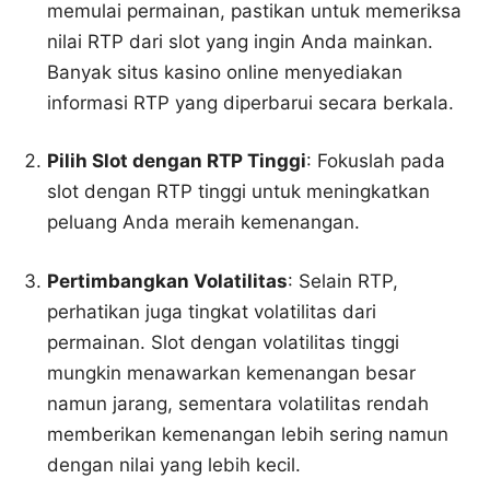
memulai permainan, pastikan untuk memeriksa
nilai RTP dari slot yang ingin Anda mainkan.
Banyak situs kasino online menyediakan
informasi RTP yang diperbarui secara berkala.
Pilih Slot dengan RTP Tinggi
:
Fokuslah pada
slot dengan RTP tinggi untuk meningkatkan
peluang Anda meraih kemenangan.
Pertimbangkan Volatilitas
:
Selain RTP,
perhatikan juga tingkat volatilitas dari
permainan. Slot dengan volatilitas tinggi
mungkin menawarkan kemenangan besar
namun jarang, sementara volatilitas rendah
memberikan kemenangan lebih sering namun
dengan nilai yang lebih kecil.