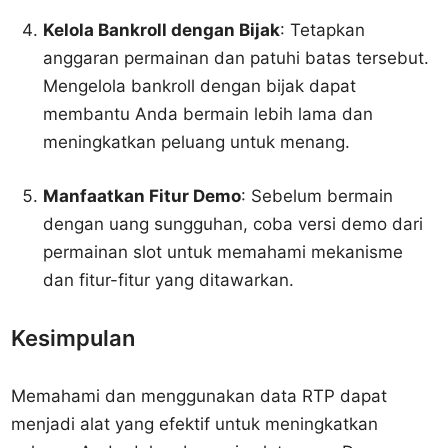
Kelola Bankroll dengan Bijak
:
Tetapkan
anggaran permainan dan patuhi batas tersebut.
Mengelola bankroll dengan bijak dapat
membantu Anda bermain lebih lama dan
meningkatkan peluang untuk menang.
Manfaatkan Fitur Demo
:
Sebelum bermain
dengan uang sungguhan, coba versi demo dari
permainan slot untuk memahami mekanisme
dan fitur-fitur yang ditawarkan.
Kesimpulan
Memahami dan menggunakan data RTP dapat
menjadi alat yang efektif untuk meningkatkan