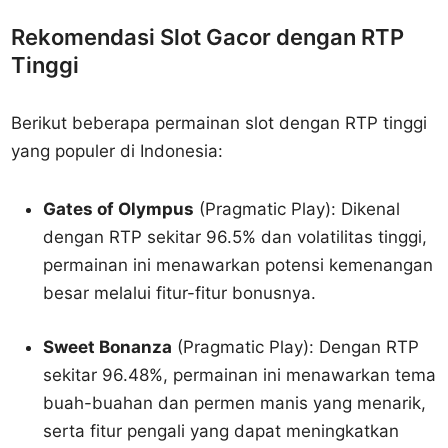
Rekomendasi Slot Gacor dengan RTP
Tinggi
Berikut beberapa permainan slot dengan RTP tinggi
yang populer di Indonesia:
Gates of Olympus
(Pragmatic Play):
Dikenal
dengan RTP sekitar 96.5% dan volatilitas tinggi,
permainan ini menawarkan potensi kemenangan
besar melalui fitur-fitur bonusnya.
Sweet Bonanza
(Pragmatic Play):
Dengan RTP
sekitar 96.48%, permainan ini menawarkan tema
buah-buahan dan permen manis yang menarik,
serta fitur pengali yang dapat meningkatkan