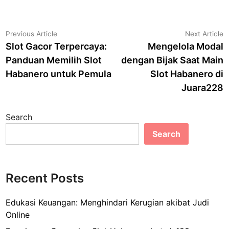
Post
Previous
N
Previous Article
Next Article
article:
a
Slot Gacor Terpercaya:
Mengelola Modal
navigation
Panduan Memilih Slot
dengan Bijak Saat Main
Habanero untuk Pemula
Slot Habanero di
Juara228
Search
Search
Recent Posts
Edukasi Keuangan: Menghindari Kerugian akibat Judi
Online