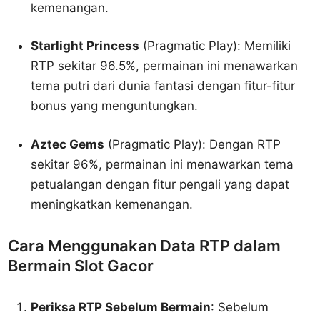
kemenangan.
Starlight Princess
(Pragmatic Play):
Memiliki
RTP sekitar 96.5%, permainan ini menawarkan
tema putri dari dunia fantasi dengan fitur-fitur
bonus yang menguntungkan.
Aztec Gems
(Pragmatic Play):
Dengan RTP
sekitar 96%, permainan ini menawarkan tema
petualangan dengan fitur pengali yang dapat
meningkatkan kemenangan.
​
Cara Menggunakan Data RTP dalam
Bermain Slot Gacor
Periksa RTP Sebelum Bermain
:
Sebelum