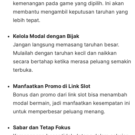
kemenangan pada game yang dipilih. Ini akan
membantu mengambil keputusan taruhan yang
lebih tepat.
Kelola Modal dengan Bijak
Jangan langsung memasang taruhan besar.
Mulailah dengan taruhan kecil dan naikkan
secara bertahap ketika merasa peluang semakin
terbuka.
Manfaatkan Promo di Link Slot
Bonus dan promo dari link slot bisa menambah
modal bermain, jadi manfaatkan kesempatan ini
untuk memperbesar peluang menang.
Sabar dan Tetap Fokus