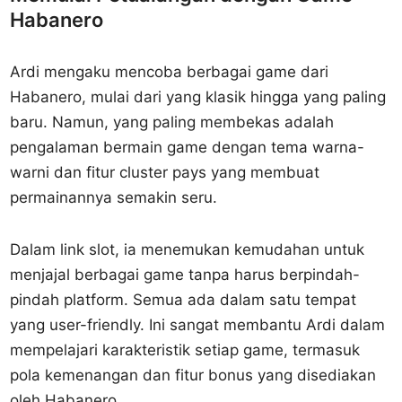
Habanero
Ardi mengaku mencoba berbagai game dari
Habanero, mulai dari yang klasik hingga yang paling
baru. Namun, yang paling membekas adalah
pengalaman bermain game dengan tema warna-
warni dan fitur cluster pays yang membuat
permainannya semakin seru.
Dalam link slot, ia menemukan kemudahan untuk
menjajal berbagai game tanpa harus berpindah-
pindah platform. Semua ada dalam satu tempat
yang user-friendly. Ini sangat membantu Ardi dalam
mempelajari karakteristik setiap game, termasuk
pola kemenangan dan fitur bonus yang disediakan
oleh Habanero.