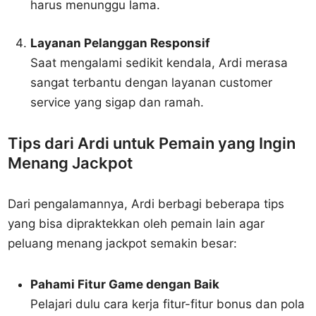
harus menunggu lama.
Layanan Pelanggan Responsif
Saat mengalami sedikit kendala, Ardi merasa
sangat terbantu dengan layanan customer
service yang sigap dan ramah.
Tips dari Ardi untuk Pemain yang Ingin
Menang Jackpot
Dari pengalamannya, Ardi berbagi beberapa tips
yang bisa dipraktekkan oleh pemain lain agar
peluang menang jackpot semakin besar:
Pahami Fitur Game dengan Baik
Pelajari dulu cara kerja fitur-fitur bonus dan pola