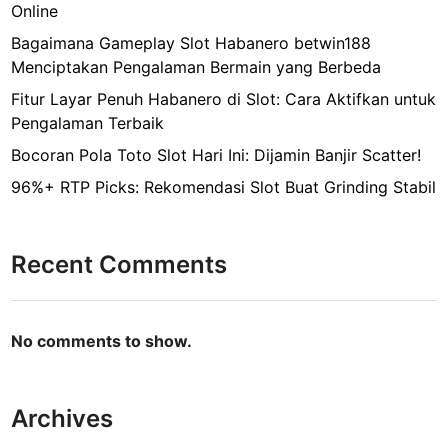
Online
Bagaimana Gameplay Slot Habanero betwin188
Menciptakan Pengalaman Bermain yang Berbeda
Fitur Layar Penuh Habanero di Slot: Cara Aktifkan untuk
Pengalaman Terbaik
Bocoran Pola Toto Slot Hari Ini: Dijamin Banjir Scatter!
96%+ RTP Picks: Rekomendasi Slot Buat Grinding Stabil
Recent Comments
No comments to show.
Archives