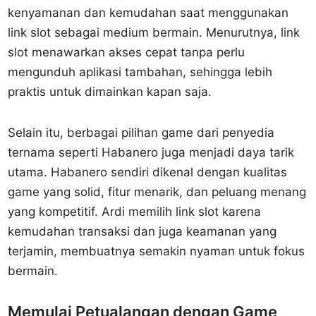
kenyamanan dan kemudahan saat menggunakan
link slot sebagai medium bermain. Menurutnya, link
slot menawarkan akses cepat tanpa perlu
mengunduh aplikasi tambahan, sehingga lebih
praktis untuk dimainkan kapan saja.
Selain itu, berbagai pilihan game dari penyedia
ternama seperti Habanero juga menjadi daya tarik
utama. Habanero sendiri dikenal dengan kualitas
game yang solid, fitur menarik, dan peluang menang
yang kompetitif. Ardi memilih link slot karena
kemudahan transaksi dan juga keamanan yang
terjamin, membuatnya semakin nyaman untuk fokus
bermain.
Memulai Petualangan dengan Game