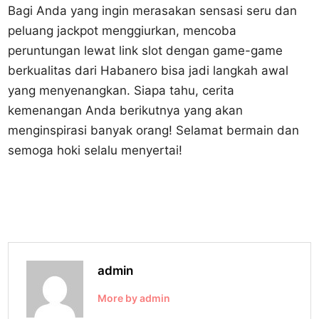
Bagi Anda yang ingin merasakan sensasi seru dan
peluang jackpot menggiurkan, mencoba
peruntungan lewat link slot dengan game-game
berkualitas dari Habanero bisa jadi langkah awal
yang menyenangkan. Siapa tahu, cerita
kemenangan Anda berikutnya yang akan
menginspirasi banyak orang! Selamat bermain dan
semoga hoki selalu menyertai!
admin
More by admin