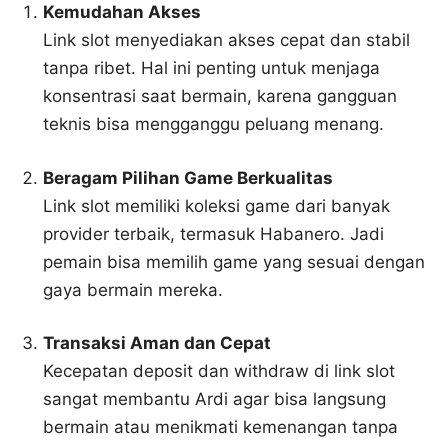
Kemudahan Akses
Link slot menyediakan akses cepat dan stabil
tanpa ribet. Hal ini penting untuk menjaga
konsentrasi saat bermain, karena gangguan
teknis bisa mengganggu peluang menang.
Beragam Pilihan Game Berkualitas
Link slot memiliki koleksi game dari banyak
provider terbaik, termasuk Habanero. Jadi
pemain bisa memilih game yang sesuai dengan
gaya bermain mereka.
Transaksi Aman dan Cepat
Kecepatan deposit dan withdraw di link slot
sangat membantu Ardi agar bisa langsung
bermain atau menikmati kemenangan tanpa