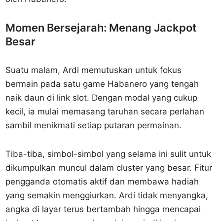
Momen Bersejarah: Menang Jackpot
Besar
Suatu malam, Ardi memutuskan untuk fokus
bermain pada satu game Habanero yang tengah
naik daun di link slot. Dengan modal yang cukup
kecil, ia mulai memasang taruhan secara perlahan
sambil menikmati setiap putaran permainan.
Tiba-tiba, simbol-simbol yang selama ini sulit untuk
dikumpulkan muncul dalam cluster yang besar. Fitur
pengganda otomatis aktif dan membawa hadiah
yang semakin menggiurkan. Ardi tidak menyangka,
angka di layar terus bertambah hingga mencapai