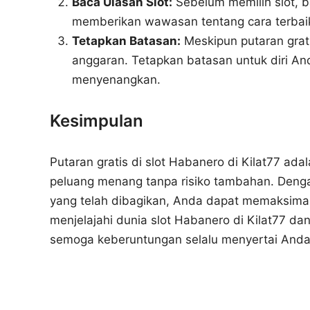
Baca Ulasan Slot:
Sebelum memilih slot, b
memberikan wawasan tentang cara terbaik 
Tetapkan Batasan:
Meskipun putaran grat
anggaran. Tetapkan batasan untuk diri An
menyenangkan.
Kesimpulan
Putaran gratis di slot Habanero di Kilat77 a
peluang menang tanpa risiko tambahan. Deng
yang telah dibagikan, Anda dapat memaksimal
menjelajahi dunia slot Habanero di Kilat77 da
semoga keberuntungan selalu menyertai Anda