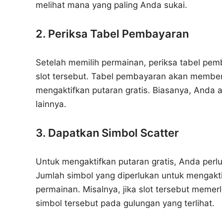
melihat mana yang paling Anda sukai.
2. Periksa Tabel Pembayaran
Setelah memilih permainan, periksa tabel pe
slot tersebut. Tabel pembayaran akan memberi
mengaktifkan putaran gratis. Biasanya, Anda 
lainnya.
3. Dapatkan Simbol Scatter
Untuk mengaktifkan putaran gratis, Anda perl
Jumlah simbol yang diperlukan untuk mengakti
permainan. Misalnya, jika slot tersebut memer
simbol tersebut pada gulungan yang terlihat.