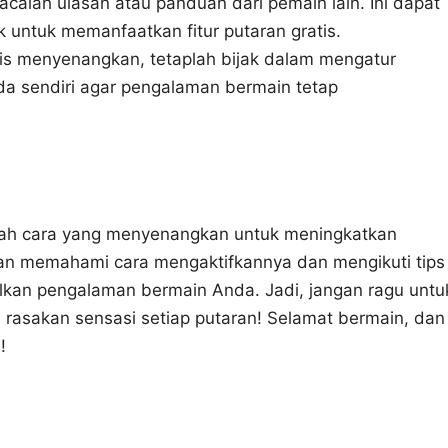
acalah ulasan atau panduan dari pemain lain. Ini dapat
untuk memanfaatkan fitur putaran gratis.
is menyenangkan, tetaplah bijak dalam mengatur
da sendiri agar pengalaman bermain tetap
dalah cara yang menyenangkan untuk meningkatkan
an memahami cara mengaktifkannya dan mengikuti tips
kan pengalaman bermain Anda. Jadi, jangan ragu untu
n rasakan sensasi setiap putaran! Selamat bermain, dan
!