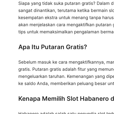
Siapa yang tidak suka putaran gratis? Dalam du
sangat dinantikan, terutama ketika bermain s
kesempatan ekstra untuk menang tanpa harus 
akan menjelaskan cara mengaktifkan putaran g
tips untuk memaksimalkan pengalaman bermain
Apa Itu Putaran Gratis?
Sebelum masuk ke cara mengaktifkannya, mar
gratis. Putaran gratis adalah fitur yang mem
mengeluarkan taruhan. Kemenangan yang dipe
ke saldo Anda, memberikan peluang besar unt
Kenapa Memilih Slot Habanero di
Habanero adalah salah satu penyedia slot t