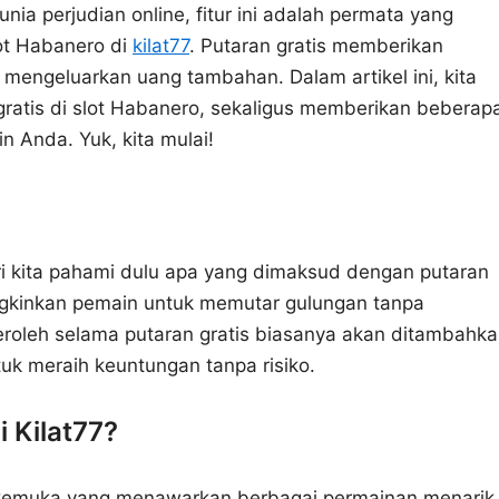
nia perjudian online, fitur ini adalah permata yang
lot Habanero di
kilat77
. Putaran gratis memberikan
mengeluarkan uang tambahan. Dalam artikel ini, kita
ratis di slot Habanero, sekaligus memberikan beberap
 Anda. Yuk, kita mulai!
i kita pahami dulu apa yang dimaksud dengan putaran
ungkinkan pemain untuk memutar gulungan tanpa
roleh selama putaran gratis biasanya akan ditambahk
uk meraih keuntungan tanpa risiko.
 Kilat77?
erkemuka yang menawarkan berbagai permainan menarik