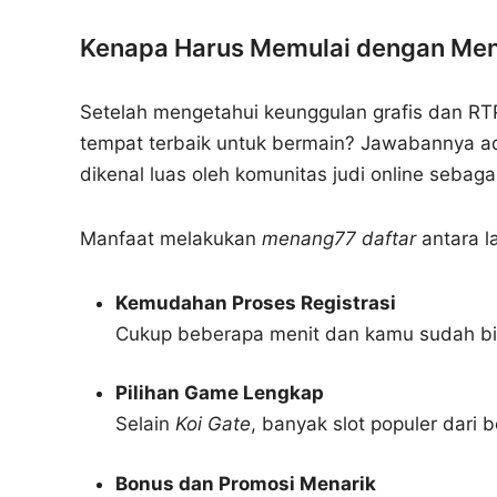
Kenapa Harus Memulai dengan Men
Setelah mengetahui keunggulan grafis dan RT
tempat terbaik untuk bermain? Jawabannya a
dikenal luas oleh komunitas judi online seba
Manfaat melakukan
menang77 daftar
antara la
Kemudahan Proses Registrasi
Cukup beberapa menit dan kamu sudah bis
Pilihan Game Lengkap
Selain
Koi Gate
, banyak slot populer dari 
Bonus dan Promosi Menarik