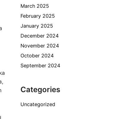
March 2025
February 2025
January 2025
a
December 2024
November 2024
October 2024
September 2024
ka
a,
Categories
n
Uncategorized
u