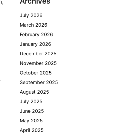
Archives
n,
July 2026
March 2026
February 2026
January 2026
December 2025
November 2025
October 2025
.
September 2025
August 2025
July 2025
June 2025
May 2025
April 2025