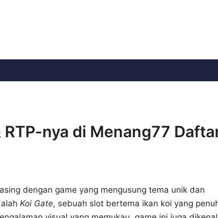
& RTP-nya di Menang77 Dafta
ak asing dengan game yang mengusung tema unik dan
dalah
Koi Gate
, sebuah slot bertema ikan koi yang penu
engalaman visual yang memukau, game ini juga dikenal