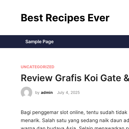
Skip
to
Best Recipes Ever
content
Sample Page
P
UNCATEGORIZED
o
Review Grafis Koi Gate 
s
t
by
admin
July 4, 2025
e
d
Bagi penggemar slot online, tentu sudah tid
i
menarik. Salah satu yang sedang naik daun a
n
warna dan budaya Asia. Selain menawarkan p