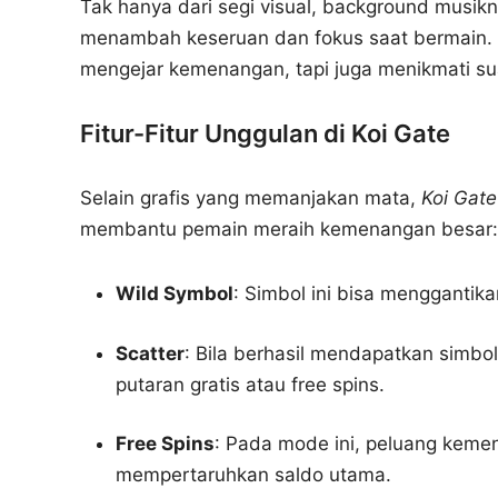
Tak hanya dari segi visual, background musi
menambah keseruan dan fokus saat bermain
mengejar kemenangan, tapi juga menikmati 
Fitur-Fitur Unggulan di Koi Gate
Selain grafis yang memanjakan mata,
Koi Gate
membantu pemain meraih kemenangan besar:
Wild Symbol
: Simbol ini bisa mengganti
Scatter
: Bila berhasil mendapatkan simbo
putaran gratis atau free spins.
Free Spins
: Pada mode ini, peluang keme
mempertaruhkan saldo utama.