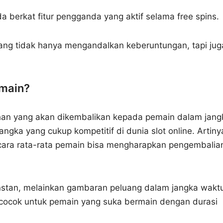
a berkat fitur pengganda yang aktif selama free spins.
ng tidak hanya mengandalkan keberuntungan, tapi jug
emain?
ruhan yang akan dikembalikan kepada pemain dalam jang
ngka yang cukup kompetitif di dunia slot online. Artiny
ecara rata-rata pemain bisa mengharapkan pengembalia
nstan, melainkan gambaran peluang dalam jangka wakt
cocok untuk pemain yang suka bermain dengan durasi