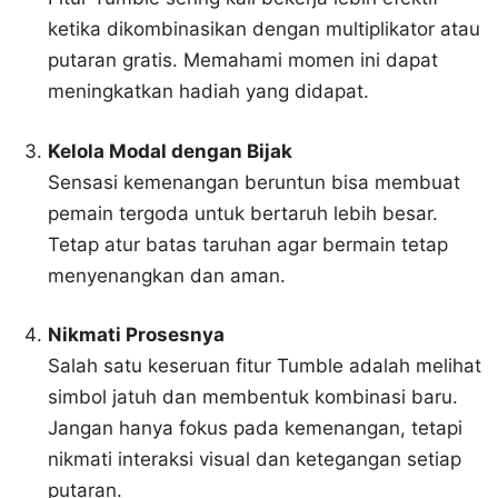
ketika dikombinasikan dengan multiplikator atau
putaran gratis. Memahami momen ini dapat
meningkatkan hadiah yang didapat.
Kelola Modal dengan Bijak
Sensasi kemenangan beruntun bisa membuat
pemain tergoda untuk bertaruh lebih besar.
Tetap atur batas taruhan agar bermain tetap
menyenangkan dan aman.
Nikmati Prosesnya
Salah satu keseruan fitur Tumble adalah melihat
simbol jatuh dan membentuk kombinasi baru.
Jangan hanya fokus pada kemenangan, tetapi
nikmati interaksi visual dan ketegangan setiap
putaran.