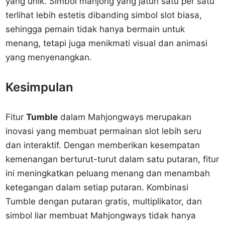
yang unik. Simbol mahjong yang jatuh satu per satu
terlihat lebih estetis dibanding simbol slot biasa,
sehingga pemain tidak hanya bermain untuk
menang, tetapi juga menikmati visual dan animasi
yang menyenangkan.
Kesimpulan
Fitur
Tumble
dalam Mahjongways merupakan
inovasi yang membuat permainan slot lebih seru
dan interaktif. Dengan memberikan kesempatan
kemenangan berturut-turut dalam satu putaran, fitur
ini meningkatkan peluang menang dan menambah
ketegangan dalam setiap putaran. Kombinasi
Tumble dengan putaran gratis, multiplikator, dan
simbol liar membuat Mahjongways tidak hanya