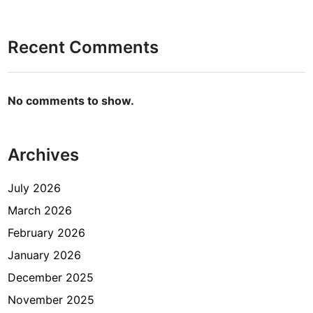
Recent Comments
No comments to show.
Archives
July 2026
March 2026
February 2026
January 2026
December 2025
November 2025