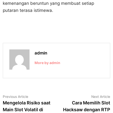
kemenangan beruntun yang membuat setiap
putaran terasa istimewa.
admin
More by admin
Post
Previous
N
Previous Article
Next Article
article:
a
Mengelola Risiko saat
Cara Memilih Slot
navigation
Main Slot Volatil di
Hacksaw dengan RTP