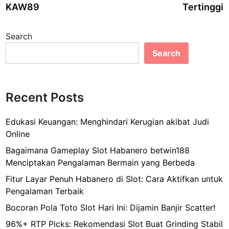
KAW89
Tertinggi
Search
Search
Recent Posts
Edukasi Keuangan: Menghindari Kerugian akibat Judi
Online
Bagaimana Gameplay Slot Habanero betwin188
Menciptakan Pengalaman Bermain yang Berbeda
Fitur Layar Penuh Habanero di Slot: Cara Aktifkan untuk
Pengalaman Terbaik
Bocoran Pola Toto Slot Hari Ini: Dijamin Banjir Scatter!
96%+ RTP Picks: Rekomendasi Slot Buat Grinding Stabil