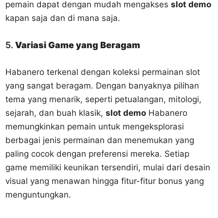
pemain dapat dengan mudah mengakses
slot demo
kapan saja dan di mana saja.
5.
Variasi Game yang Beragam
Habanero terkenal dengan koleksi permainan slot
yang sangat beragam. Dengan banyaknya pilihan
tema yang menarik, seperti petualangan, mitologi,
sejarah, dan buah klasik,
slot demo
Habanero
memungkinkan pemain untuk mengeksplorasi
berbagai jenis permainan dan menemukan yang
paling cocok dengan preferensi mereka. Setiap
game memiliki keunikan tersendiri, mulai dari desain
visual yang menawan hingga fitur-fitur bonus yang
menguntungkan.