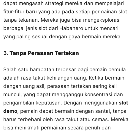
dapat mengasah strategi mereka dan mempelajari
fitur-fitur baru yang ada pada setiap permainan slot
tanpa tekanan. Mereka juga bisa mengeksplorasi
berbagai jenis slot dari Habanero untuk mencari
yang paling sesuai dengan gaya bermain mereka.
3.
Tanpa Perasaan Tertekan
Salah satu hambatan terbesar bagi pemain pemula
adalah rasa takut kehilangan uang. Ketika bermain
dengan uang asli, perasaan tertekan sering kali
muncul, yang dapat mengganggu konsentrasi dan
pengambilan keputusan. Dengan menggunakan
slot
demo
, pemain dapat bermain dengan santai, tanpa
harus terbebani oleh rasa takut atau cemas. Mereka
bisa menikmati permainan secara penuh dan