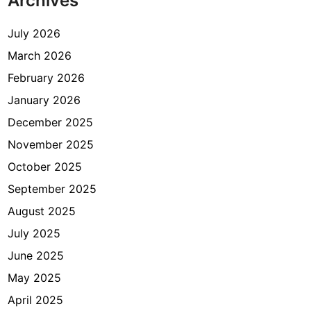
Archives
July 2026
March 2026
February 2026
January 2026
December 2025
November 2025
October 2025
September 2025
August 2025
July 2025
June 2025
May 2025
April 2025