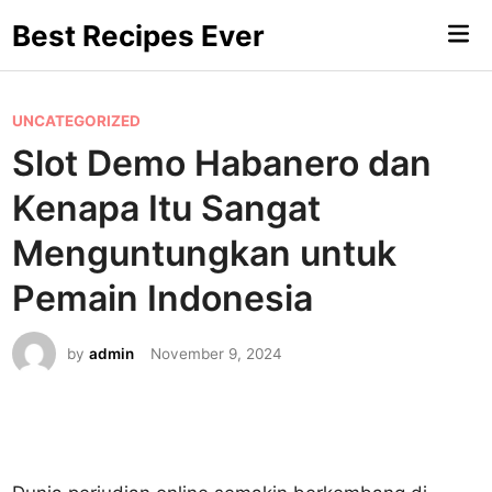
Skip
Best Recipes Ever
Mai
to
Me
content
P
UNCATEGORIZED
o
Slot Demo Habanero dan
s
Kenapa Itu Sangat
t
e
Menguntungkan untuk
d
Pemain Indonesia
i
n
by
admin
November 9, 2024