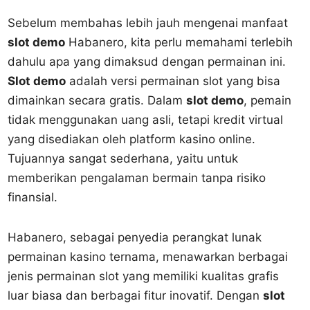
Sebelum membahas lebih jauh mengenai manfaat
slot demo
Habanero, kita perlu memahami terlebih
dahulu apa yang dimaksud dengan permainan ini.
Slot demo
adalah versi permainan slot yang bisa
dimainkan secara gratis. Dalam
slot demo
, pemain
tidak menggunakan uang asli, tetapi kredit virtual
yang disediakan oleh platform kasino online.
Tujuannya sangat sederhana, yaitu untuk
memberikan pengalaman bermain tanpa risiko
finansial.
Habanero, sebagai penyedia perangkat lunak
permainan kasino ternama, menawarkan berbagai
jenis permainan slot yang memiliki kualitas grafis
luar biasa dan berbagai fitur inovatif. Dengan
slot