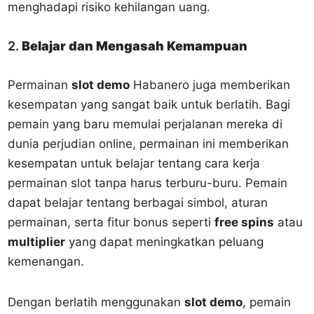
menghadapi risiko kehilangan uang.
2.
Belajar dan Mengasah Kemampuan
Permainan
slot demo
Habanero juga memberikan
kesempatan yang sangat baik untuk berlatih. Bagi
pemain yang baru memulai perjalanan mereka di
dunia perjudian online, permainan ini memberikan
kesempatan untuk belajar tentang cara kerja
permainan slot tanpa harus terburu-buru. Pemain
dapat belajar tentang berbagai simbol, aturan
permainan, serta fitur bonus seperti
free spins
atau
multiplier
yang dapat meningkatkan peluang
kemenangan.
Dengan berlatih menggunakan
slot demo
, pemain