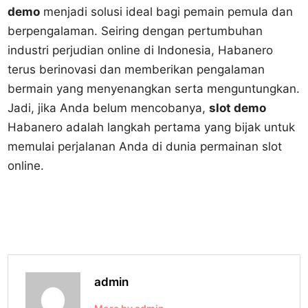
demo
menjadi solusi ideal bagi pemain pemula dan
berpengalaman. Seiring dengan pertumbuhan
industri perjudian online di Indonesia, Habanero
terus berinovasi dan memberikan pengalaman
bermain yang menyenangkan serta menguntungkan.
Jadi, jika Anda belum mencobanya,
slot demo
Habanero adalah langkah pertama yang bijak untuk
memulai perjalanan Anda di dunia permainan slot
online.
admin