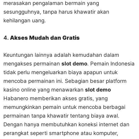
merasakan pengalaman bermain yang
sesungguhnya, tanpa harus khawatir akan
kehilangan uang.
4.
Akses Mudah dan Gratis
Keuntungan lainnya adalah kemudahan dalam
mengakses permainan
slot demo
. Pemain Indonesia
tidak perlu mengeluarkan biaya apapun untuk
mencoba permainan ini. Sebagian besar platform
kasino online yang menawarkan
slot demo
Habanero memberikan akses gratis, yang
memungkinkan pemain untuk mencoba berbagai
permainan tanpa khawatir tentang biaya awal.
Dengan hanya membutuhkan koneksi internet dan
perangkat seperti smartphone atau komputer,