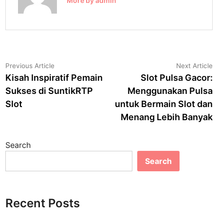
More by admin
Post
Previous
N
Previous Article
Next Article
article:
a
Kisah Inspiratif Pemain
Slot Pulsa Gacor:
navigation
Sukses di SuntikRTP
Menggunakan Pulsa
Slot
untuk Bermain Slot dan
Menang Lebih Banyak
Search
Search
Recent Posts