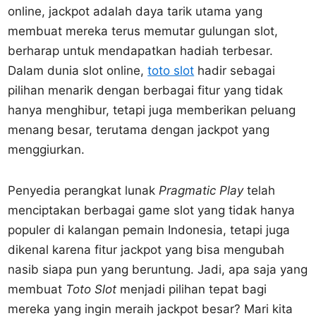
online, jackpot adalah daya tarik utama yang
membuat mereka terus memutar gulungan slot,
berharap untuk mendapatkan hadiah terbesar.
Dalam dunia slot online,
toto slot
hadir sebagai
pilihan menarik dengan berbagai fitur yang tidak
hanya menghibur, tetapi juga memberikan peluang
menang besar, terutama dengan jackpot yang
menggiurkan.
Penyedia perangkat lunak
Pragmatic Play
telah
menciptakan berbagai game slot yang tidak hanya
populer di kalangan pemain Indonesia, tetapi juga
dikenal karena fitur jackpot yang bisa mengubah
nasib siapa pun yang beruntung. Jadi, apa saja yang
membuat
Toto Slot
menjadi pilihan tepat bagi
mereka yang ingin meraih jackpot besar? Mari kita