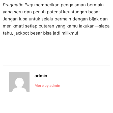
Pragmatic Play
memberikan pengalaman bermain
yang seru dan penuh potensi keuntungan besar.
Jangan lupa untuk selalu bermain dengan bijak dan
menikmati setiap putaran yang kamu lakukan—siapa
tahu, jackpot besar bisa jadi milikmu!
admin
More by admin