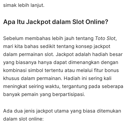
simak lebih lanjut.
Apa Itu Jackpot dalam Slot Online?
Sebelum membahas lebih jauh tentang
Toto Slot
,
mari kita bahas sedikit tentang konsep jackpot
dalam permainan slot. Jackpot adalah hadiah besar
yang biasanya hanya dapat dimenangkan dengan
kombinasi simbol tertentu atau melalui fitur bonus
khusus dalam permainan. Hadiah ini sering kali
meningkat seiring waktu, tergantung pada seberapa
banyak pemain yang berpartisipasi.
Ada dua jenis jackpot utama yang biasa ditemukan
dalam slot online: