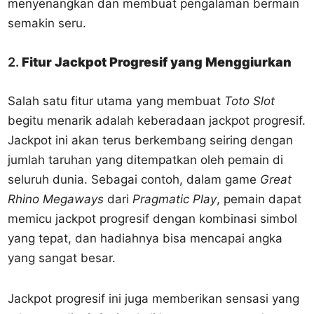
menyenangkan dan membuat pengalaman bermain
semakin seru.
2.
Fitur Jackpot Progresif yang Menggiurkan
Salah satu fitur utama yang membuat
Toto Slot
begitu menarik adalah keberadaan jackpot progresif.
Jackpot ini akan terus berkembang seiring dengan
jumlah taruhan yang ditempatkan oleh pemain di
seluruh dunia. Sebagai contoh, dalam game
Great
Rhino Megaways
dari
Pragmatic Play
, pemain dapat
memicu jackpot progresif dengan kombinasi simbol
yang tepat, dan hadiahnya bisa mencapai angka
yang sangat besar.
Jackpot progresif ini juga memberikan sensasi yang